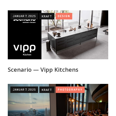
JANUAR 7, 2025
KRAFT
DESIGN
Scenario — Vipp Kitchens
JANUAR 7, 2025
KRAFT
PHOTOGRAPHY