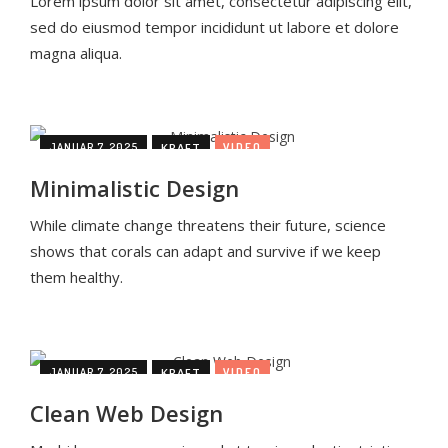
Lorem ipsum dolor sit amet, consectetur adipiscing elit,
sed do eiusmod tempor incididunt ut labore et dolore
magna aliqua.
JANUAR 7, 2025
KRAFT
VIDEO
Minimalistic Design
While climate change threatens their future, science
shows that corals can adapt and survive if we keep
them healthy.
JANUAR 7, 2025
KRAFT
VIDEO
Clean Web Design